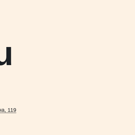
u
а, 119